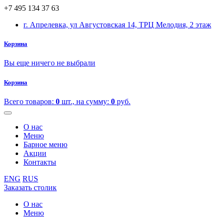
+7 495 134 37 63
г. Апрелевка, ул Августовская 14, ТРЦ Мелодия, 2 этаж
Корзина
Вы еще ничего не выбрали
Корзина
Всего товаров:
0
шт., на сумму:
0
руб.
О нас
Меню
Барное меню
Акции
Контакты
ENG
RUS
Заказать столик
О нас
Меню