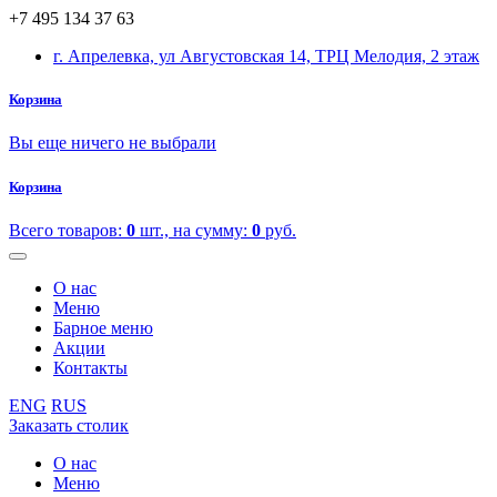
+7 495 134 37 63
г. Апрелевка, ул Августовская 14, ТРЦ Мелодия, 2 этаж
Корзина
Вы еще ничего не выбрали
Корзина
Всего товаров:
0
шт., на сумму:
0
руб.
О нас
Меню
Барное меню
Акции
Контакты
ENG
RUS
Заказать столик
О нас
Меню