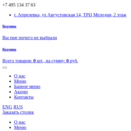
+7 495 134 37 63
г. Апрелевка, ул Августовская 14, ТРЦ Мелодия, 2 этаж
Корзина
Вы еще ничего не выбрали
Корзина
Всего товаров:
0
шт., на сумму:
0
руб.
О нас
Меню
Барное меню
Акции
Контакты
ENG
RUS
Заказать столик
О нас
Меню