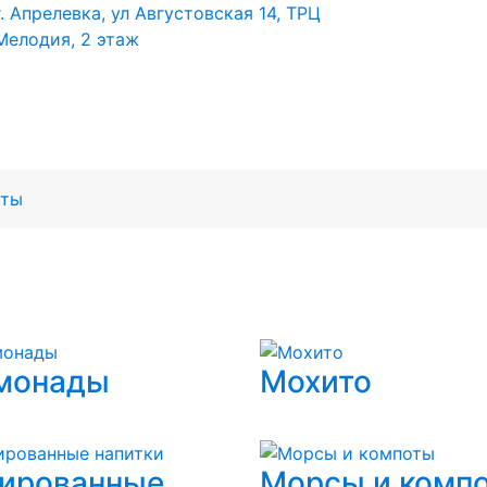
г. Апрелевка, ул Августовская 14, ТРЦ
Мелодия, 2 этаж
кты
монады
Мохито
зированные
Морсы и комп