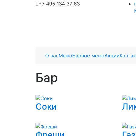
+7 495 134 37 63
О нас
Меню
Барное меню
Акции
Конта
Бар
Соки
Ли
Фреши
Га